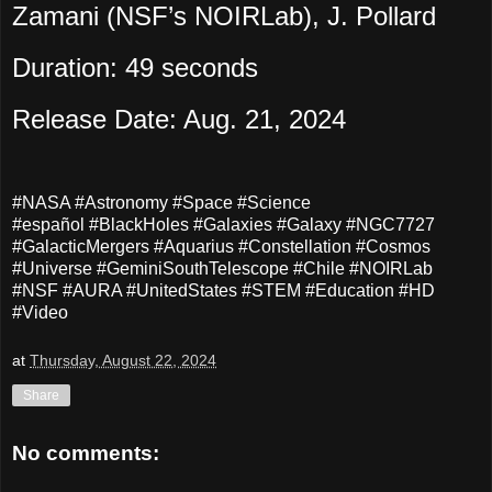
Zamani (NSF’s NOIRLab), J. Pollard
Duration: 49 seconds
Release Date: Aug. 21, 2024
#NASA #Astronomy #Space #Science
#español #BlackHoles #Galaxies #Galaxy #NGC7727
#GalacticMergers #Aquarius #Constellation #Cosmos
#Universe #GeminiSouthTelescope #Chile #NOIRLab
#NSF #AURA #UnitedStates #STEM #Education #HD
#Video
at
Thursday, August 22, 2024
Share
No comments: