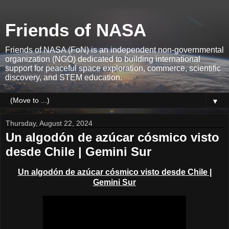
Friends of NASA
Friends of NASA (FoN) is an independent non-governmental
organization (NGO) dedicated to building international
support for peaceful space exploration, commerce, scientific
discovery, and STEM education.
▼
Thursday, August 22, 2024
Un algodón de azúcar cósmico visto
desde Chile | Gemini Sur
Un algodón de azúcar cósmico visto desde Chile |
Gemini Sur