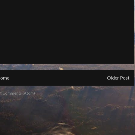
ome
Older Post
t Comments (Atom)