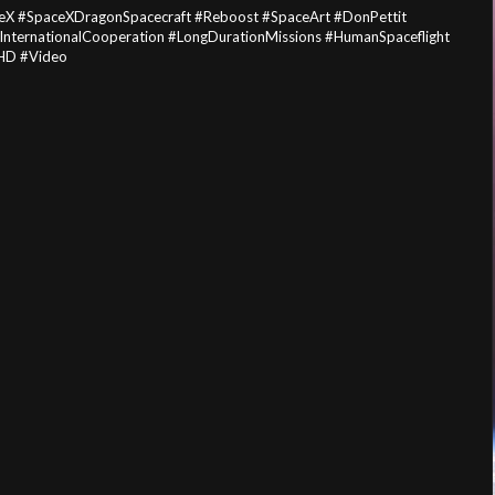
eX #SpaceXDragonSpacecraft #Reboost #SpaceArt #DonPettit
nternationalCooperation #LongDurationMissions #HumanSpaceflight
#HD #Video